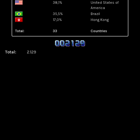
38,1%
United States of
America
35,5%
Brazil
17,0%
Hong Kong
Total:
33
Countries
Total:
2.129