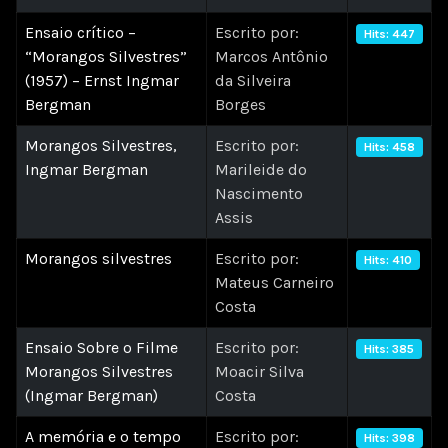
Ensaio crítico –
Escrito por:
Hits: 447
“Morangos Silvestres”
Marcos Antônio
(1957) – Ernst Ingmar
da Silveira
Bergman
Borges
Morangos Silvestres,
Escrito por:
Hits: 458
Ingmar Bergman
Marileide do
Nascimento
Assis
Morangos silvestres
Escrito por:
Hits: 410
Mateus Carneiro
Costa
Ensaio Sobre o Filme
Escrito por:
Hits: 385
Morangos Silvestres
Moacir Silva
(Ingmar Bergman)
Costa
A memória e o tempo
Escrito por:
Hits: 398