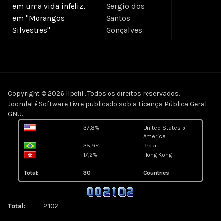
em uma vida infeliz,
Sergio dos
em "Morangos
Santos
Silvestres"
Gonçalves
Copyright © 2026 llpefil . Todos os direitos reservados.
Joomla!
é Software Livre publicado sob a
Licença Pública Geral
GNU.
37,8%
United States of
America
35,9%
Brazil
17,2%
Hong Kong
Total:
30
Countries
Total:
2.102