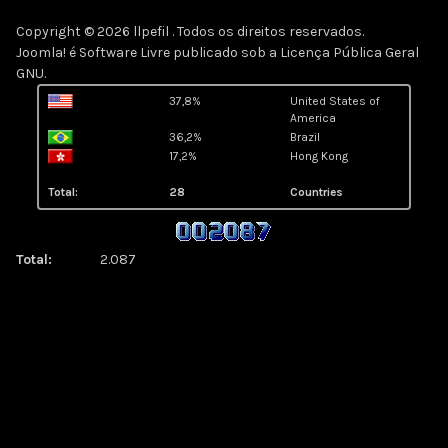
Copyright © 2026 llpefil . Todos os direitos reservados.
Joomla!
é Software Livre publicado sob a
Licença Pública Geral
GNU.
37,8%
United States of
America
36,2%
Brazil
17,2%
Hong Kong
Total:
28
Countries
Total:
2.087