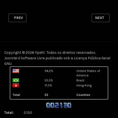
PREVIOUS ARTICLE: RELAÇÕES FILOSÓFICAS DE RORSCHACH
NEXT ARTICLE
PREV
NEXT
Copyright © 2026 llpefil . Todos os direitos reservados.
Joomla!
é Software Livre publicado sob a
Licença Pública Geral
GNU.
38,2%
United States of
America
35,5%
Brazil
17,0%
Hong Kong
Total:
33
Countries
Total:
2.130